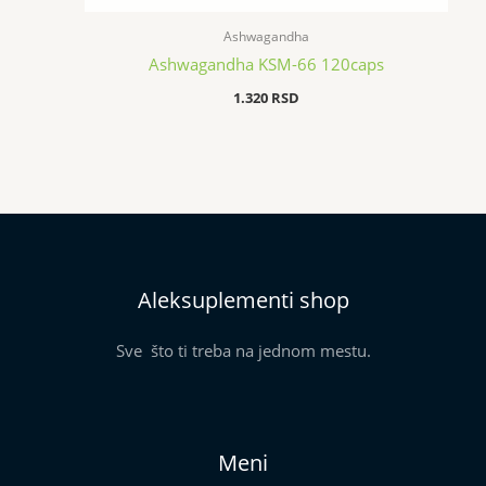
Ashwagandha
Ashwagandha KSM-66 120caps
1.320
RSD
Aleksuplementi shop
Sve što ti treba na jednom mestu.
Meni