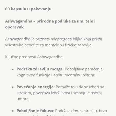
60 kapsula u pakovanju.
Ashwagandha – prirodna podrška za um, telo i
oporavak
Ashwagandha je poznata adaptogena biljka koja pruža
višestruke benefite za mentalno i fizičko zdravlje.
Ključne prednosti Ashwagandhe:
Podrška zdravlju mozga
: Poboljšava pamćenje,
kognitivne funkcije i opštu mentalnu oštrinu.
Povećanje energije
: Pomaže telu da se izbori sa
stresom, povećava izdržljivost i smanjuje osećaj
umora.
Poboljšanje fokusa
: Podržava koncentraciju, brzo