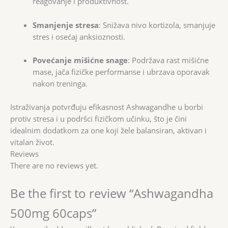
reagovanje i produktivnost.
Smanjenje stresa
: Snižava nivo kortizola, smanjuje
stres i osećaj anksioznosti.
Povećanje mišićne snage
: Podržava rast mišićne
mase, jača fizičke performanse i ubrzava oporavak
nakon treninga.
Istraživanja potvrđuju efikasnost Ashwagandhe u borbi
protiv stresa i u podršci fizičkom učinku, što je čini
idealnim dodatkom za one koji žele balansiran, aktivan i
vitalan život.
Reviews
There are no reviews yet.
Be the first to review “Ashwagandha
500mg 60caps”