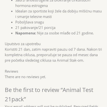
Sadrži antiestrogene za blokiranje cirkulišućih
hormona estrogena
Idealan za sportiste koji žele da dobiju mišićnu masu
i smanje telesne masti
Poboljšava snagu
21 pakovanje/21 porcija
Napomena:
Nije za osobe mlađe od 21 godine.
Uputstvo za upotrebu
Koristiti 21 dan, zatim napraviti pauzu od 7 dana. Nakon tri
kompletna ciklusa, preporučuje se pauza od mesec dana
pre početka sledećeg ciklusa sa Animal Stak-om.
Reviews
There are no reviews yet.
Be the first to review “Animal Test
21pack”
Your email address will not be published.
Required fields